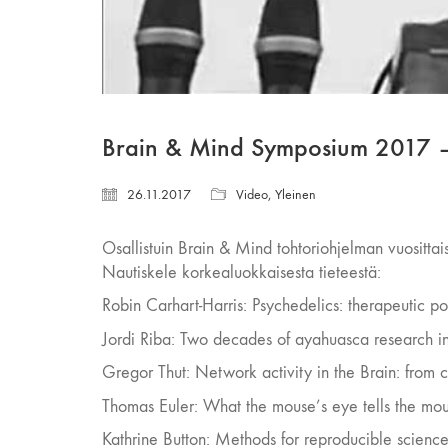
Brain & Mind Symposium 2017 – l
26.11.2017
Video
,
Yleinen
Osallistuin Brain & Mind tohtoriohjelman vuosittai
Nautiskele korkealuokkaisesta tieteestä:
Robin Carhart-Harris: Psychedelics: therapeutic po
Jordi Riba: Two decades of ayahuasca research 
Gregor Thut: Network activity in the Brain: from c
Thomas Euler: What the mouse’s eye tells the mou
Kathrine Button: Methods for reproducible scienc