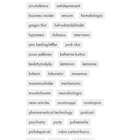
aivotutkimus
antidepressant
business insider
encore
farmakologia
gregor thut
hufvudstadsbladet
hypoteesi
ilokaasu
interviews
jens hjerling-leffler
jordi riba
juuso pekkinen
katherine button
keskittymiskyky
ketamiini
ketamine
kofeiini
laborator
masennus
masennuslääke
mechanisms
muuntohuume
neurobiologia
news articles
nootrooppi
nootropiini
pharmaceutical technology
podcast
psychiatry
psyty
puheenaihe
päihdepäivät
robin carhart-harris