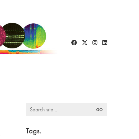
Search
for:
Tags.
w