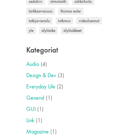
sedatiivi
stimulantti
sähköhoito
tarkkaavaisuus
thomas euler
tutkijavierailu
tutkimus
videoluennot
yle
älylääke
älylääkkeet
Kategoriat
Audio
(4)
Design & Dev
(3)
Everyday Life
(2)
General
(1)
GUI
(1)
Link
(1)
Magazine
(1)