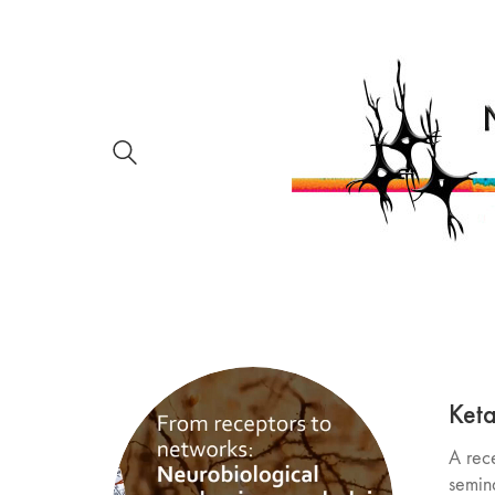
Keta
A rece
semin