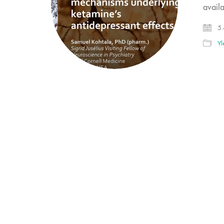
availa
5.
Yl