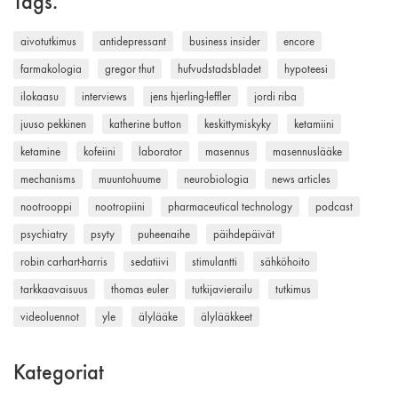
Tags.
aivotutkimus
antidepressant
business insider
encore
farmakologia
gregor thut
hufvudstadsbladet
hypoteesi
ilokaasu
interviews
jens hjerling-leffler
jordi riba
juuso pekkinen
katherine button
keskittymiskyky
ketamiini
ketamine
kofeiini
laborator
masennus
masennuslääke
mechanisms
muuntohuume
neurobiologia
news articles
nootrooppi
nootropiini
pharmaceutical technology
podcast
psychiatry
psyty
puheenaihe
päihdepäivät
robin carhart-harris
sedatiivi
stimulantti
sähköhoito
tarkkaavaisuus
thomas euler
tutkijavierailu
tutkimus
videoluennot
yle
älylääke
älylääkkeet
Kategoriat