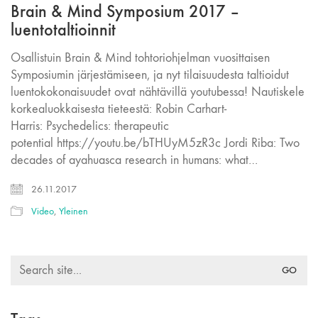
Brain & Mind Symposium 2017 –
luentotaltioinnit
Osallistuin Brain & Mind tohtoriohjelman vuosittaisen
Symposiumin järjestämiseen, ja nyt tilaisuudesta taltioidut
luentokokonaisuudet ovat nähtävillä youtubessa! Nautiskele
korkealuokkaisesta tieteestä: Robin Carhart-
Harris: Psychedelics: therapeutic
potential https://youtu.be/bTHUyM5zR3c Jordi Riba: Two
decades of ayahuasca research in humans: what…
26.11.2017
Video
,
Yleinen
Search
for: