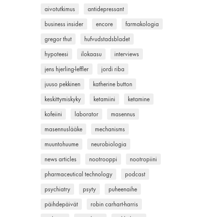
aivotutkimus
antidepressant
business insider
encore
farmakologia
gregor thut
hufvudstadsbladet
hypoteesi
ilokaasu
interviews
jens hjerling-leffler
jordi riba
juuso pekkinen
katherine button
keskittymiskyky
ketamiini
ketamine
kofeiini
laborator
masennus
masennuslääke
mechanisms
muuntohuume
neurobiologia
news articles
nootrooppi
nootropiini
pharmaceutical technology
podcast
psychiatry
psyty
puheenaihe
päihdepäivät
robin carhart-harris