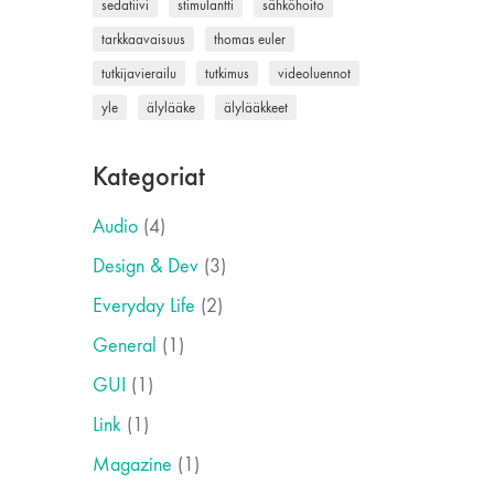
sedatiivi
stimulantti
sähköhoito
tarkkaavaisuus
thomas euler
tutkijavierailu
tutkimus
videoluennot
yle
älylääke
älylääkkeet
Kategoriat
Audio
(4)
Design & Dev
(3)
Everyday Life
(2)
General
(1)
GUI
(1)
Link
(1)
Magazine
(1)