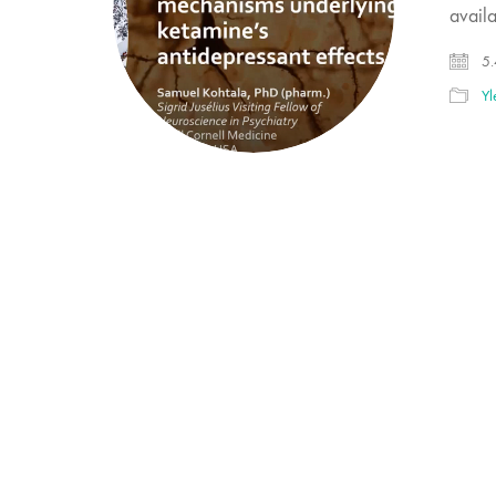
availa
5.
Yl