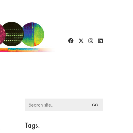
Search
for:
Tags.
w