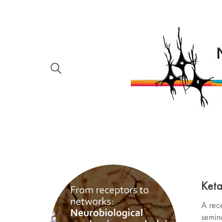
Keta
A rece
semin