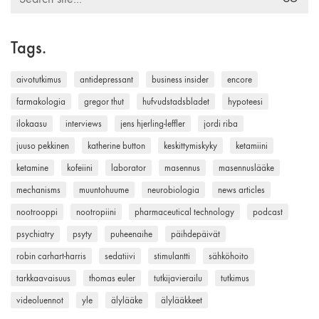
for:
Tags.
aivotutkimus
antidepressant
business insider
encore
farmakologia
gregor thut
hufvudstadsbladet
hypoteesi
ilokaasu
interviews
jens hjerling-leffler
jordi riba
juuso pekkinen
katherine button
keskittymiskyky
ketamiini
ketamine
kofeiini
laborator
masennus
masennuslääke
mechanisms
muuntohuume
neurobiologia
news articles
nootrooppi
nootropiini
pharmaceutical technology
podcast
psychiatry
psyty
puheenaihe
päihdepäivät
robin carhart-harris
sedatiivi
stimulantti
sähköhoito
tarkkaavaisuus
thomas euler
tutkijavierailu
tutkimus
videoluennot
yle
älylääke
älylääkkeet