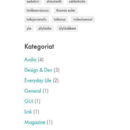
sedatiivi
stimulantti
sähköhoito
tarkkaavaisuus
thomas euler
tutkijavierailu
tutkimus
videoluennot
yle
älylääke
älylääkkeet
Kategoriat
Audio
(4)
Design & Dev
(3)
Everyday Life
(2)
General
(1)
GUI
(1)
Link
(1)
Magazine
(1)