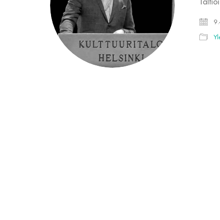
Talti
9.
Yl