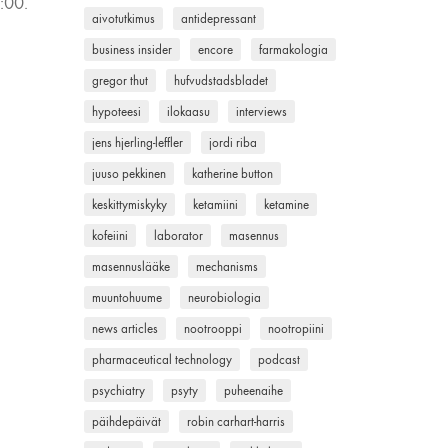
:00.
aivotutkimus
antidepressant
business insider
encore
farmakologia
gregor thut
hufvudstadsbladet
hypoteesi
ilokaasu
interviews
jens hjerling-leffler
jordi riba
juuso pekkinen
katherine button
keskittymiskyky
ketamiini
ketamine
kofeiini
laborator
masennus
masennuslääke
mechanisms
muuntohuume
neurobiologia
news articles
nootrooppi
nootropiini
pharmaceutical technology
podcast
psychiatry
psyty
puheenaihe
päihdepäivät
robin carhart-harris