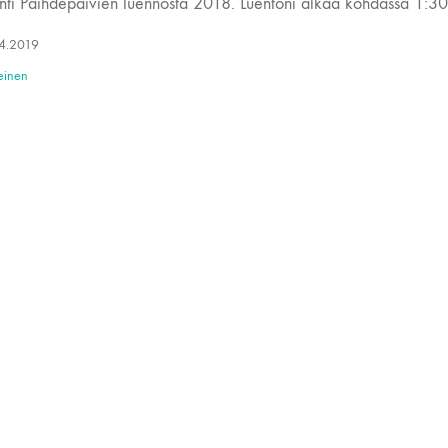
ointi Päihdepäivien luennosta 2018. Luentoni alkaa kohdassa 1:30
4.2019
einen