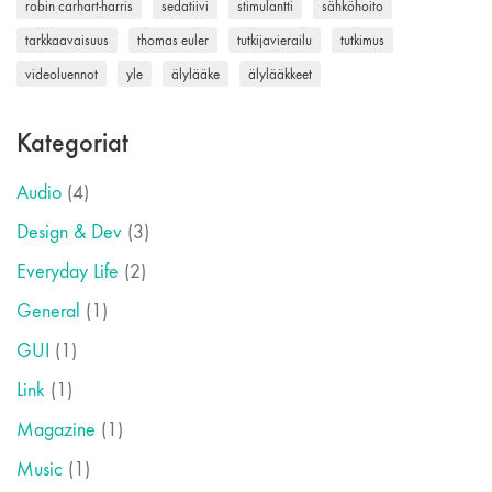
robin carhart-harris
sedatiivi
stimulantti
sähköhoito
tarkkaavaisuus
thomas euler
tutkijavierailu
tutkimus
videoluennot
yle
älylääke
älylääkkeet
Kategoriat
Audio
(4)
Design & Dev
(3)
Everyday Life
(2)
General
(1)
GUI
(1)
Link
(1)
Magazine
(1)
Music
(1)