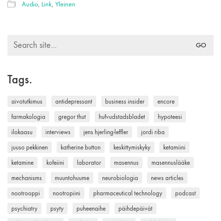
Audio
,
Link
,
Yleinen
Search
for:
Tags.
aivotutkimus
antidepressant
business insider
encore
farmakologia
gregor thut
hufvudstadsbladet
hypoteesi
ilokaasu
interviews
jens hjerling-leffler
jordi riba
juuso pekkinen
katherine button
keskittymiskyky
ketamiini
ketamine
kofeiini
laborator
masennus
masennuslääke
mechanisms
muuntohuume
neurobiologia
news articles
nootrooppi
nootropiini
pharmaceutical technology
podcast
psychiatry
psyty
puheenaihe
päihdepäivät