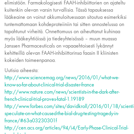
elimistöön. Farmakologisesti FAAH-inhibiittorien on ajateltu
kuitenkin olevan varsin turvallisia. Tässä tapauksessa
lääkeaine on voinut akkumuloituessaan sitoutua esimerkiksi
tuntemattomaan kohdeproteiiniin tai sitten annostelussa on
tapahtunut virheitä. Onnettomuus on aiheuttanut kuhinaa
myös lääkeyhtiöissä ja tiedeyhteisössä – muun muassa
Janssen Pharmaceuticals on vapaaehtoisesti lykännyt
kehitteillä olevan FAAH-inhibiittorinsa faasin II kliinisten
kokeiden toimeenpanoa.
Uutisia aiheesta:
http://www.sciencemag.org/news/2016/01/what-we-
know-so-far-about-clinical-trial-disaster-france
http://www.nature.com/news/scientists-in-the-dark-after-
french-clinical-trial-proves-fatal-1.19189
http://www.forbes.com/sites/davidkroll/2016/01/18/scientis
speculate-on-what-caused-the-bial-drug-testing-tragedy-in-
france/#63a03230301f
http://cen.acs.org/articles/94/i4/Early-Phase-Clinical-Trial-