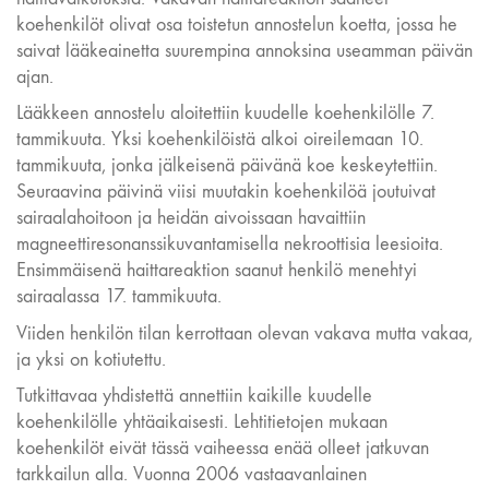
koehenkilöt olivat osa toistetun annostelun koetta, jossa he
saivat lääkeainetta suurempina annoksina useamman päivän
ajan.
Lääkkeen annostelu aloitettiin kuudelle koehenkilölle 7.
tammikuuta. Yksi koehenkilöistä alkoi oireilemaan 10.
tammikuuta, jonka jälkeisenä päivänä koe keskeytettiin.
Seuraavina päivinä viisi muutakin koehenkilöä joutuivat
sairaalahoitoon ja heidän aivoissaan havaittiin
magneettiresonanssikuvantamisella nekroottisia leesioita.
Ensimmäisenä haittareaktion saanut henkilö menehtyi
sairaalassa 17. tammikuuta.
Viiden henkilön tilan kerrottaan olevan vakava mutta vakaa,
ja yksi on kotiutettu.
Tutkittavaa yhdistettä annettiin kaikille kuudelle
koehenkilölle yhtäaikaisesti. Lehtitietojen mukaan
koehenkilöt eivät tässä vaiheessa enää olleet jatkuvan
tarkkailun alla. Vuonna 2006 vastaavanlainen