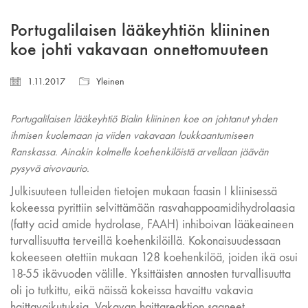
Portugalilaisen lääkeyhtiön kliininen
koe johti vakavaan onnettomuuteen
1.11.2017
Yleinen
Portugalilaisen lääkeyhtiö Bialin kliininen koe on johtanut yhden
ihmisen kuolemaan ja viiden vakavaan loukkaantumiseen
Ranskassa. Ainakin kolmelle koehenkilöistä arvellaan jäävän
pysyvä aivovaurio.
Julkisuuteen tulleiden tietojen mukaan faasin I kliinisessä
kokeessa pyrittiin selvittämään rasvahappoamidihydrolaasia
(fatty acid amide hydrolase, FAAH) inhiboivan lääkeaineen
turvallisuutta terveillä koehenkilöillä. Kokonaisuudessaan
kokeeseen otettiin mukaan 128 koehenkilöä, joiden ikä osui
18-55 ikävuoden välille. Yksittäisten annosten turvallisuutta
oli jo tutkittu, eikä näissä kokeissa havaittu vakavia
haittavaikutuksia. Vakavan haittareaktion saaneet