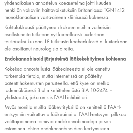
yhdenaikaisen annostelun koeasetelma johti kuuden
henkilön vakaviin haittavaikutuksiin Britanniassa TGN1412
monoklonaalisen vasta-aineen kliinisessä kokeessa.
Kohtalokkaasti päättyneen kokeen muihin vaiheisiin
osallistuneita tutkitaan nyt kiireellisesti uudestaan –
toistaiseksi kukaan 18 tutkitusta koehenkilöstä ei kuitenkaan
ole osoittanut neurologisia oireita.
Endokannabinoidijärjestelmä lääkekehityksen kohteena
Kokeissa annostellusta lääkeaineesta ei ole annettu
tarkempia tietoja, mutta internetissä on päätelty
patenttihakemusten perusteella, että kyse on melko
todennäköisesti Bialin kehittelemästä BIA 10-2474 –
yhdisteestä, joka on siis FAAH-inhibiittori.
Myös monilla muilla lääkeyrityksillä on kehitteillä FAAH-
entsyymiin vaikuttavia lääkeaineita. FAAH-entsyymi pilkkoo
välittäjäaineina toimivia endokannabinoideja ja sen
estäminen johtaa endokannabinoidien kertymiseen