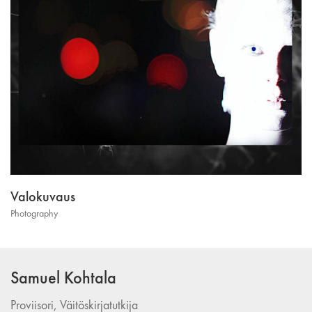
Valokuvaus
Photography
Samuel Kohtala
Proviisori, Väitöskirjatutkija