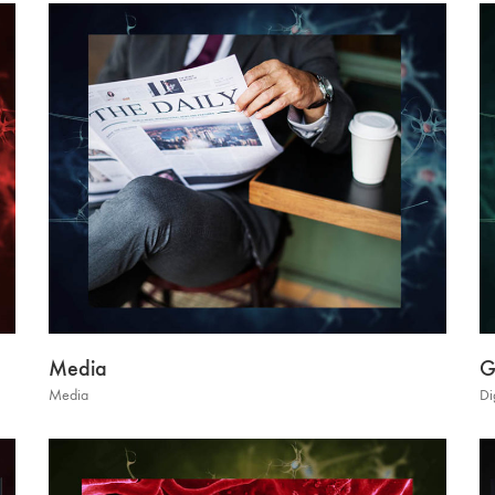
Media
G
Media
Di