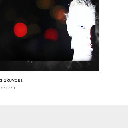
alokuvaus
otography